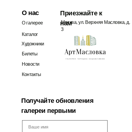
О нас
Приезжайте к
нам
Москва, ул. Верхняя Масловка, д.
О галерее
3
Каталог
Художники
Билеты
Новости
Контакты
Получайте обновления
галереи первыми