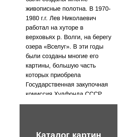
живописные полотна. В 1970-
1980 г.г. Лев Николаевич
работал на хуторе в
верховьях р. Волги, на берегу
озера «Вселуг». В эти годы
были созданы многие его
картины, большую часть
которых приобрела
Государственная закупочная
комиссия Худфонда СССР.
В последние годы жизни Лев
Николаевич Земсков работал
в окрестностях г. Тарусы, где и
Каталог картин