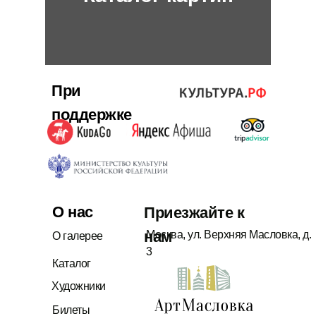
скончался 6 июля1989 г.
Работы Л.Н. Земскова
находятся в частных
При
коллекциях в России,
поддержке
Великобритании и Финляндии.
О нас
Приезжайте к
нам
Москва, ул. Верхняя Масловка, д.
О галерее
3
Каталог
Художники
Билеты