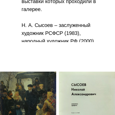
выставки которых проходили в
галерее.
Н. А. Сысоев – заслуженный
художник РСФСР (1983),
народный художник РФ (2000),
почетный гражданин поселка
Лев Толстой (1987).
Н. А. Сысоев умер 1 марта
2001 года. В том же году
улица Южная в пос. Лев
Толстой была переименована
в улицу им. Н. А. Сысоева.
Ежегодно в День памяти