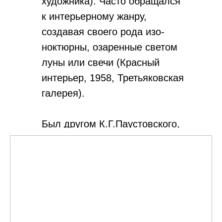
художника). Часто обращался
к интерьерному жанру,
создавая своего рода изо-
ноктюрны, озаренные светом
луны или свечи (Красный
интерьер, 1958, Третьяковская
галерея).
Был другом К.Г.Паустовского,
написавшего очерк о его
искусстве (Родная природа в
творчестве Ромадина, 1963).
Умер Ромадин в Москве 10
апреля 1987.