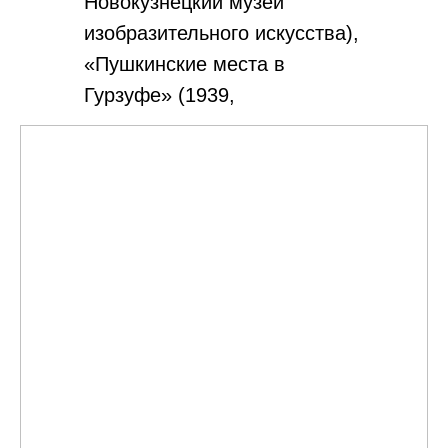
Новокузнецкий музей
изобразительного искусства),
«Пушкинские места в
Гурзуфе» (1939,
Государственный музей А. С.
Пушкина), «Раненый летчик
капитан Штанев» (1943,
Народная галерея в
Ессентуках), «Столяр за
работой» (1949, Пермская
государственная
художественная галерея),
«Портрет заслуженного врача
А. В. Вирабова» (1957,
Народная галерея в