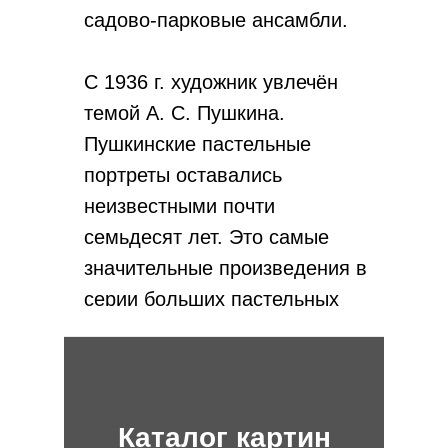
садово-парковые ансамбли.
С 1936 г. художник увлечён
темой А. С. Пушкина.
Пушкинские пастельные
портреты оставались
неизвестными почти
семьдесят лет. Это самые
значительные произведения в
серии больших пастельных
листов, созданных В.
Кудряшевым перед войной в
завершающий период
творчества. Они не были
Каталог картин