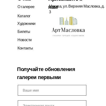
открытках.
нам
Москва, ул. Верхняя Масловка, д.
О галерее
3
Каталог
Художники
Билеты
Новости
Контакты
Получайте обновления
галереи первыми