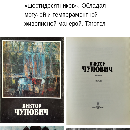
«шестидесятников». Обла­дал
могучей и темпераментной
живописной манерой. Тяготел
к жанру «пейзаж-настроение».
Картины В.Н.Чуловича
находятся в Тверской
картинной галерее,
художественных музеях Тулы,
Костромы, Пскова, Ростова,
Вологды, Калуги, Саратова, а
также в частных собраниях в
России и за рубежом (Англии,
Германии, Щвейцарии,