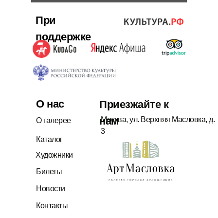
При
поддержке
О нас
Приезжайте к
нам
Москва, ул. Верхняя Масловка, д.
О галерее
3
Каталог
Художники
Билеты
Новости
Контакты