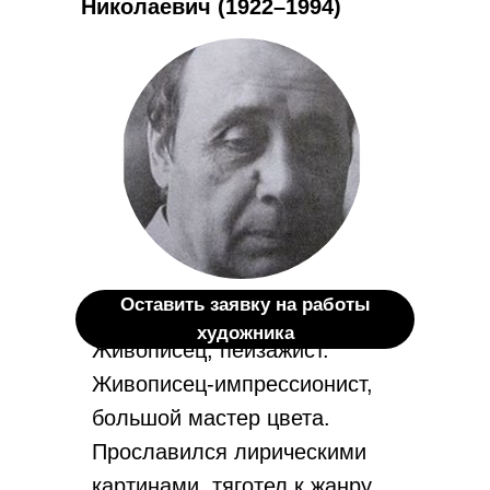
Николаевич
(
1922–1994
)
Оставить заявку на работы
художника
Живописец, пейзажист.
Живописец-импрессионист,
большой мастер цвета.
Прославился лирическими
картинами, тяготел к жанру